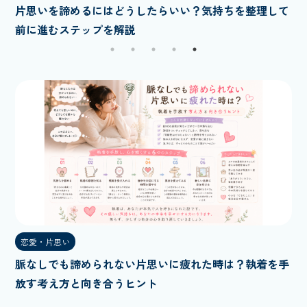
軽く
片思いを諦めるにはどうしたらいい？気持ちを整理して
脈
前に進むステップを解説
放
恋愛・片思い
脈なしでも諦められない片思いに疲れた時は？執着を手
放す考え方と向き合うヒント