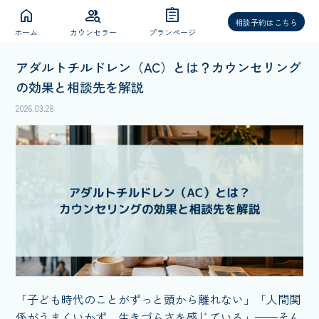
home
group_search
assignment
相談予約はこちら
ホーム
カウンセラー
プランページ
アダルトチルドレン（AC）とは？カウンセリング
の効果と相談先を解説
2026.03.28
「子ども時代のことがずっと頭から離れない」「人間関
係がうまくいかず、生きづらさを感じている」——そん