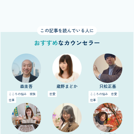
この記事を読んでいる人に
おすすめ
なカウンセラー
森圭吾
蔵野まどか
只松正基
こころの悩み
家族
恋愛
こころの悩み
恋愛
仕事
仕事