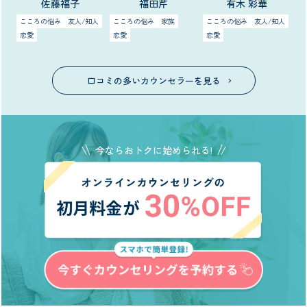
佐藤福子
福田芹
有木 彩華
こころの悩み
友人/知人
こころの悩み
家族
こころの悩み
友人/知人
恋愛
恋愛
恋愛
口コミの多いカウンセラーを見る
今ならおトクに始められる!