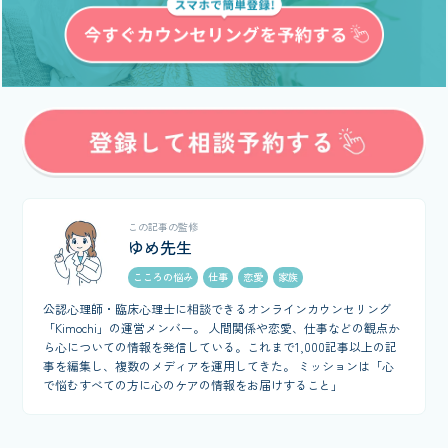
この記事の監修
ゆめ先生
こころの悩み
仕事
恋愛
家族
公認心理師・臨床心理士に相談できるオンラインカウンセリング
「Kimochi」の運営メンバー。 人間関係や恋愛、仕事などの観点か
ら心についての情報を発信している。これまで1,000記事以上の記
事を編集し、複数のメディアを運用してきた。 ミッションは「心
で悩むすべての方に心のケアの情報をお届けすること」