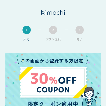
1
2
3
入力
プラン選択
完了