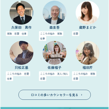
久保田 真作
森圭吾
蔵野まどか
家族
恋愛
仕事
こころの悩み
家族
恋愛
仕事
只松正基
佐藤福子
福田芹
こころの悩み
恋愛
こころの悩み
友人/知人
こころの悩み
家族
仕事
恋愛
恋愛
口コミの多いカウンセラーを見る