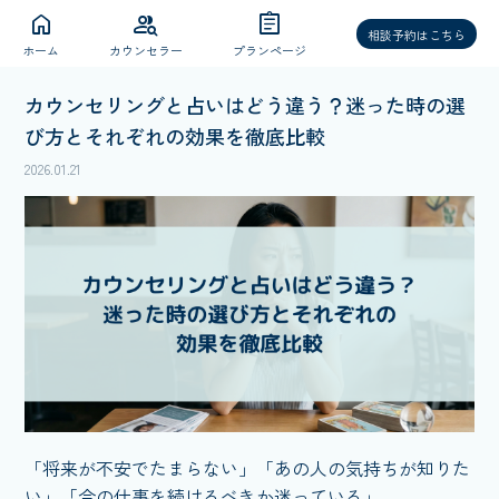
home
group_search
assignment
相談予約はこちら
ホーム
カウンセラー
プランページ
カウンセリングと占いはどう違う？迷った時の選
び方とそれぞれの効果を徹底比較
2026.01.21
「将来が不安でたまらない」「あの人の気持ちが知りた
い」「今の仕事を続けるべきか迷っている」