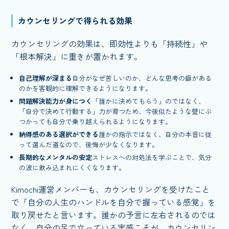
カウンセリングで得られる効果
カウンセリングの効果は、即効性よりも「持続性」や
「根本解決」に重きが置かれます。
自己理解が深まる
自分がなぜ苦しいのか、どんな思考の癖がある
のかを客観的に理解できるようになります。
問題解決能力が身につく
「誰かに決めてもらう」のではなく、
「自分で決めて行動する」力が育つため、今後似たような壁にぶ
つかっても自分で乗り越えられるようになります。
納得感のある選択ができる
誰かの指示ではなく、自分の本音に従
って選んだ道なので、後悔が少なくなります。
長期的なメンタルの安定
ストレスへの対処法を学ぶことで、気分
の波に飲み込まれにくくなります。
Kimochi運営メンバーも、カウンセリングを受けたこと
で「自分の人生のハンドルを自分で握っている感覚」を
取り戻せたと言います。誰かの予言に左右されるのでは
なく、自分の足で立っている実感こそが、カウンセリン