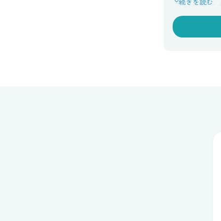
続きを読む
そんな方に
時間や場所
育児や仕事
利用いただ
文字を通じ
向き合うこ