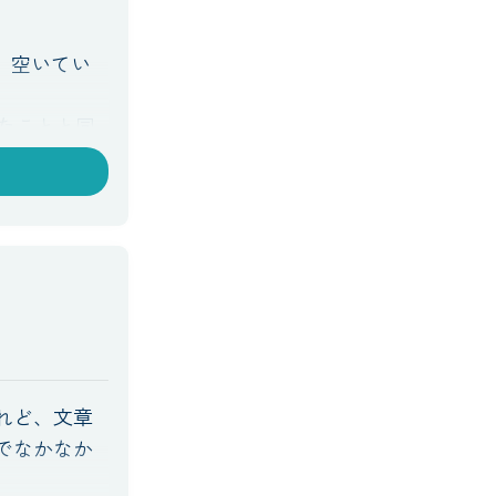
が、空いてい
したことと同
お話しいた
いただきま
れど、文章
でなかなか