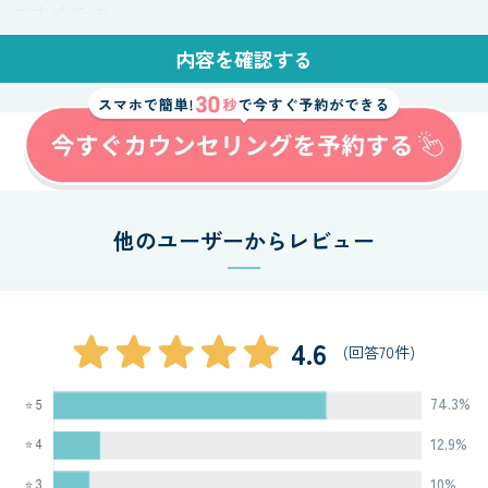
おすすめです。
内容を確認する
を選ばず、スマートフォンやパソコンから気軽に利用で
で忙しい方、また初めてカウンセリングを受ける方にも
けます。
てやりとりすることで、考えを整理しながら自分の気持
とができます。
他のユーザーからレビュー
4.6
(回答70件)
74.3%
12.9%
10%