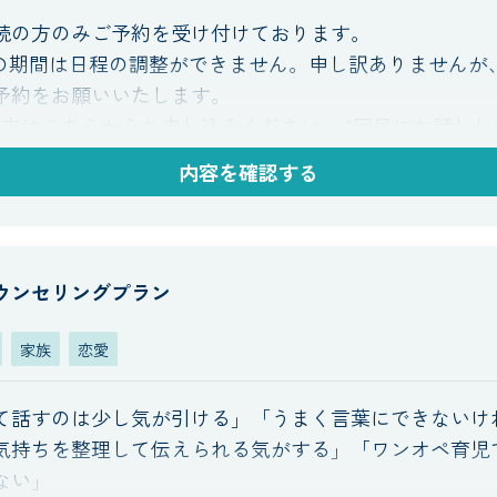
続の方のみご予約を受け付けております。
3/9の期間は日程の調整ができません。申し訳ありません
予約をお願いいたします。
の方はこちらからお申し込みください。 1回目にお話し
も、違うテーマでも大丈夫です。今お話ししたいことを
内容を確認する
思います。さまざまななお悩みに、一緒に向き合わせて
ウンセリングプラン
家族
恋愛
て話すのは少し気が引ける」「うまく言葉にできないけ
気持ちを整理して伝えられる気がする」「ワンオペ育児
ない」