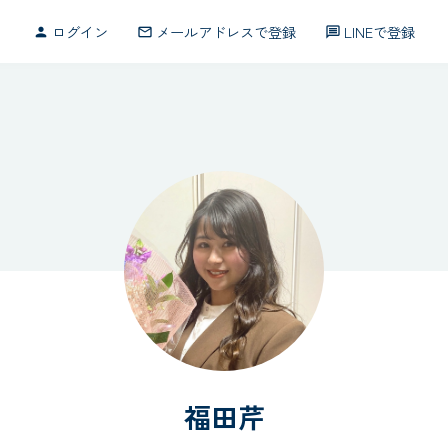
ログイン
メールアドレスで登録
LINEで登録
person
mail_outline
message
chi（キモチ）
福田芹
福田芹