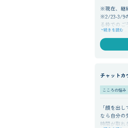
※現在、継
※2/23-
る枠でのご
続きを読む
2回目以降
じテーマで
だければと
す。
チャットカ
こころの悩み
「顔を出し
なら自分の
時間が取れ