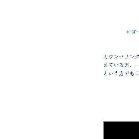
#HS
カウンセリン
えている方、
という方でも