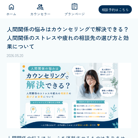
home
group_search
assignment
相談予約はこちら
ホーム
カウンセラー
プランページ
人間関係の悩みはカウンセリングで解決できる？
人間関係のストレスや疲れの相談先の選び方と効
果について
2026.05.20
人間関係の悩みほど、心を消耗させるものはありませ