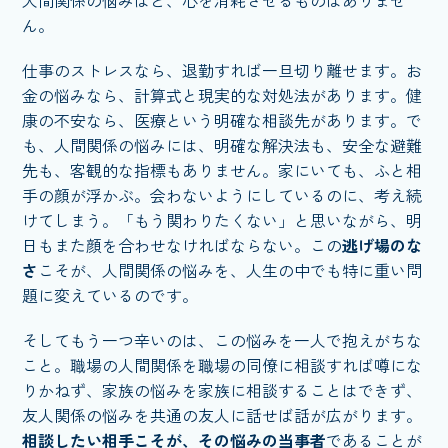
ん。
仕事のストレスなら、退勤すれば一旦切り離せます。お
金の悩みなら、計算式と現実的な対処法があります。健
康の不安なら、医療という明確な相談先があります。で
も、人間関係の悩みには、明確な解決法も、安全な避難
先も、客観的な指標もありません。家にいても、ふと相
手の顔が浮かぶ。会わないようにしているのに、考え続
けてしまう。「もう関わりたくない」と思いながら、明
日もまた顔を合わせなければならない。この
逃げ場のな
さ
こそが、人間関係の悩みを、人生の中でも特に重い問
題に変えているのです。
そしてもう一つ辛いのは、この悩みを一人で抱えがちな
こと。職場の人間関係を職場の同僚に相談すれば噂にな
りかねず、家族の悩みを家族に相談することはできず、
友人関係の悩みを共通の友人に話せば話が広がります。
相談したい相手こそが、その悩みの当事者
であることが