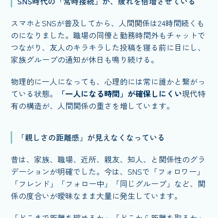
SNS時代の「常時接続」が、疲れを倍増させている
スマホとSNSが普及してから、人間関係は24時間続くも
のになりました。職場の同僚と勤務時間外もチャットで
つながり、友人のキラキラした投稿を寝る前に目にし、
家族グループの通知が休日も鳴り続ける。
物理的に一人になっても、心理的には常に誰かと繋がっ
ている状態。
「一人になる時間」が確保しにくい
現代特
有の構造が、人間関係の重さを増しています。
「親しさの距離感」が見えなくなっている
昔は、家族、職場、近所、親友、知人、と関係性のグラ
デーションが明確でした。今は、SNSで「フォロワー」
「フレンド」「フォロー中」「同じグループ」など、関
係の度合いが曖昧なまま大量に発生しています。
「どこまで距離を縮めるか」「どこから距離を取るか」