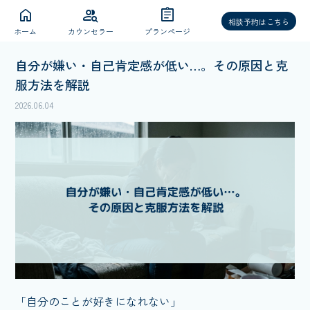
home
group_search
assignment
相談予約はこちら
ホーム
カウンセラー
プランページ
自分が嫌い・自己肯定感が低い…。その原因と克
服方法を解説
2026.06.04
「自分のことが好きになれない」