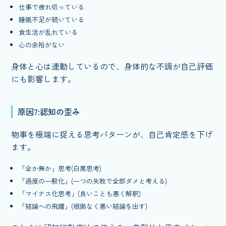
仕事で疲れ切っている
睡眠不足が続いている
食生活が乱れている
心の余裕がない
身体と心は連動しているので、身体的な不調が自己評価
にも影響します。
原因7:認知の歪み
物事を極端に捉える思考パターンが、自己肯定感を下げ
ます。
「全か無か」思考(白黒思考)
「過度の一般化」(一つの失敗で全部ダメと考える)
「マイナス化思考」(良いことも悪く解釈)
「結論への飛躍」(根拠なく悪い結論を出す)