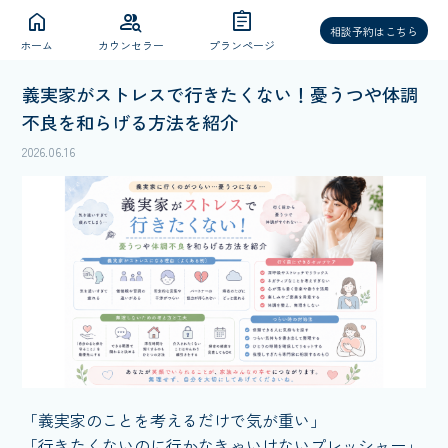
home
group_search
assignment
相談予約はこちら
ホーム
カウンセラー
プランページ
義実家がストレスで行きたくない！憂うつや体調
不良を和らげる方法を紹介
2026.06.16
「義実家のことを考えるだけで気が重い」
「行きたくないのに行かなきゃいけないプレッシャー」