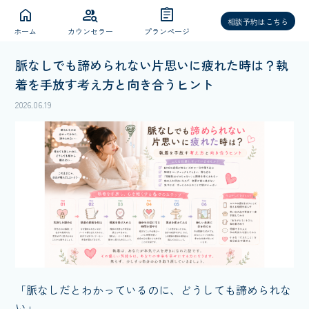
home
group_search
assignment
相談予約はこちら
ホーム
カウンセラー
プランページ
脈なしでも諦められない片思いに疲れた時は？執
着を手放す考え方と向き合うヒント
2026.06.19
「脈なしだとわかっているのに、どうしても諦められな
い」