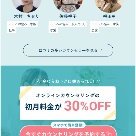
木村 ちせり
佐藤福子
福田芹
こころの悩み
家族
こころの悩み
友人/知人
こころの悩み
家族
仕事
恋愛
恋愛
口コミの多いカウンセラーを見る
今ならおトクに始められる!