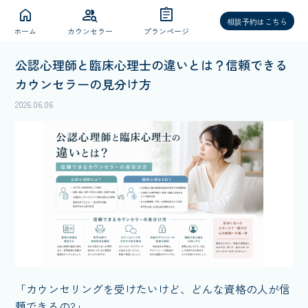
home
group_search
assignment
相談予約はこちら
ホーム
カウンセラー
プランページ
公認心理師と臨床心理士の違いとは？信頼できる
カウンセラーの見分け方
2026.06.06
「カウンセリングを受けたいけど、どんな資格の人が信
頼できるの?」