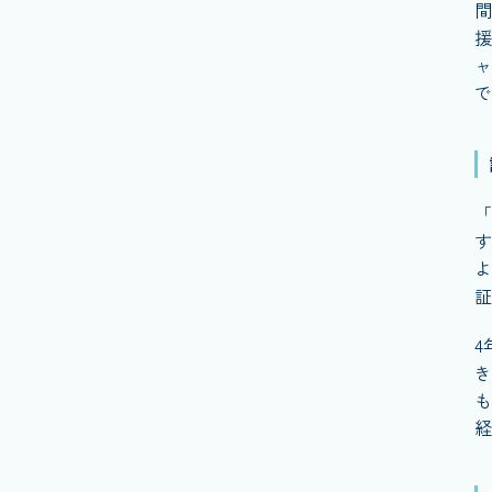
間
援
ャ
で
「
す
よ
証
4
き
も
経