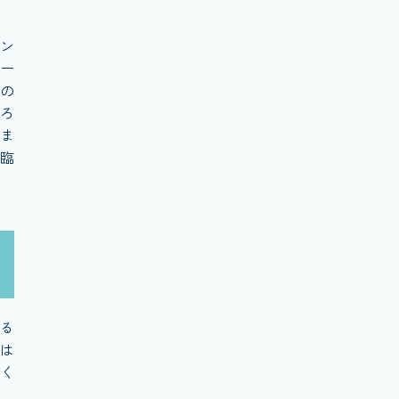
ン
ー
の
ろ
ま
臨
る
は
く