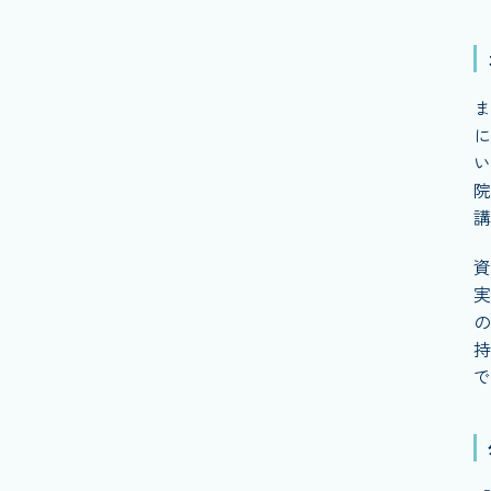
ま
に
い
院
講
資
実
の
持
で