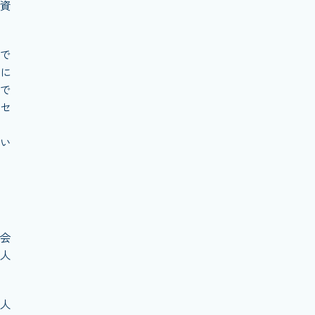
資
で
に
で
セ
い
会
人
人