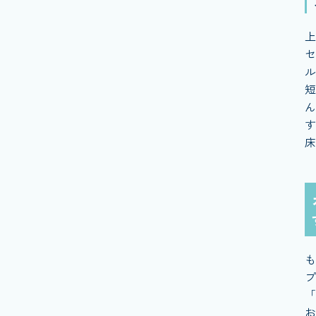
上
セ
ル
短
ん
す
床
も
プ
「
お