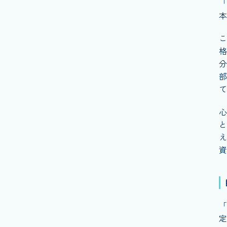
「
本
こ
格
分
部
て
心
と
え
資
「
定