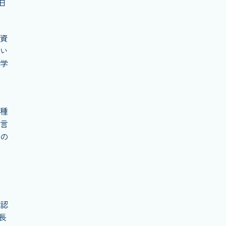
日
資
い
学
種
言
の
認
長