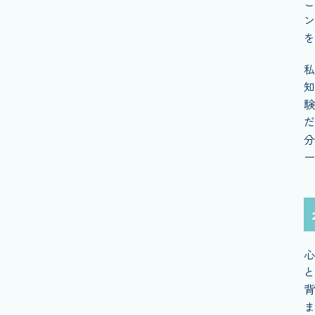
こ
ン
を
私
知
験
だ
分
ー
心
と
背
ま