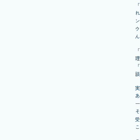
「
れ
ン
ウ
ん
「
理
「
談
実
あ
ー
そ
受
こ