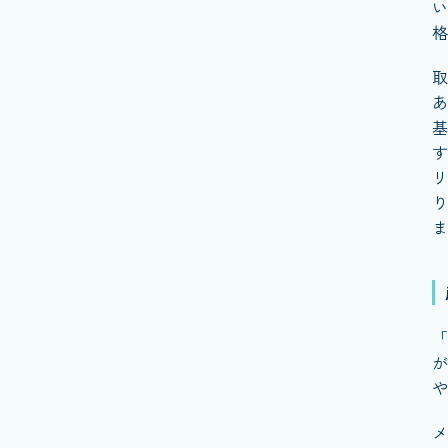
い
格
取
あ
基
す
リ
り
ま
「
が
や
メ