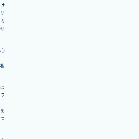
け
リ
カ
せ
心
相
は
ラ
を
つ