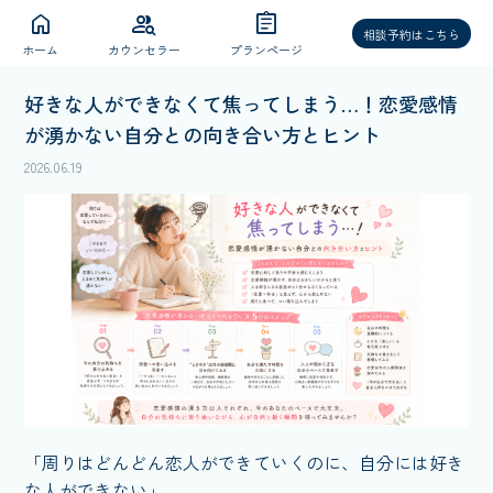
home
group_search
assignment
相談予約はこちら
ホーム
カウンセラー
プランページ
好きな人ができなくて焦ってしまう…！恋愛感情
が湧かない自分との向き合い方とヒント
2026.06.19
「周りはどんどん恋人ができていくのに、自分には好き
な人ができない」