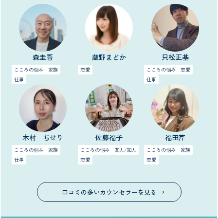
森圭吾
蔵野まどか
只松正基
こころの悩み
家族
恋愛
こころの悩み
恋愛
仕事
仕事
木村 ちせり
佐藤福子
福田芹
こころの悩み
家族
こころの悩み
友人/知人
こころの悩み
家族
仕事
恋愛
恋愛
口コミの多いカウンセラーを見る