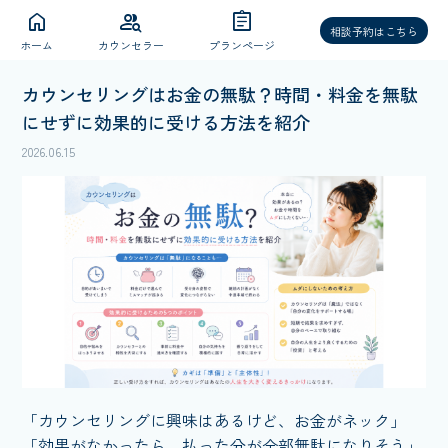
home
group_search
assignment
相談予約はこちら
ホーム
カウンセラー
プランページ
カウンセリングはお金の無駄？時間・料金を無駄
にせずに効果的に受ける方法を紹介
2026.06.15
「カウンセリングに興味はあるけど、お金がネック」
「効果がなかったら、払った分が全部無駄になりそう」