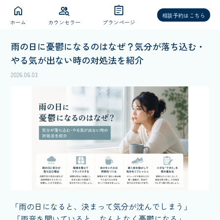
home
group_search
assignment
相談予約はこちら
ホーム
カウンセラー
プランページ
雨の日に憂鬱になるのはなぜ？気分が落ち込む・
やる気が出ない時の対処法を紹介
2026.06.03
「雨の日になると、決まって気分が沈んでしまう」
「雨音を聞いていると、なんとなく憂鬱になる」