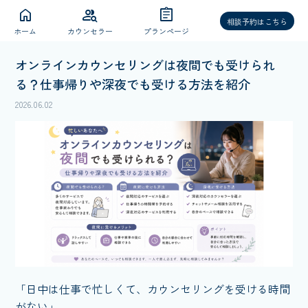
home
group_search
assignment
相談予約はこちら
ホーム
カウンセラー
プランページ
オンラインカウンセリングは夜間でも受けられ
る？仕事帰りや深夜でも受ける方法を紹介
2026.06.02
「日中は仕事で忙しくて、カウンセリングを受ける時間
がない」