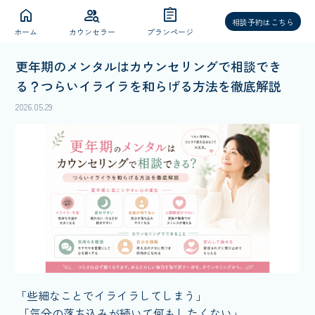
home
group_search
assignment
相談予約はこちら
ホーム
カウンセラー
プランページ
更年期のメンタルはカウンセリングで相談でき
る？つらいイライラを和らげる方法を徹底解説
2026.05.29
「些細なことでイライラしてしまう」
「気分の落ち込みが続いて何もしたくない」