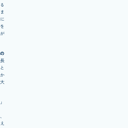
る
ま
に
を
が
の
長
と
か
大
」
、
え