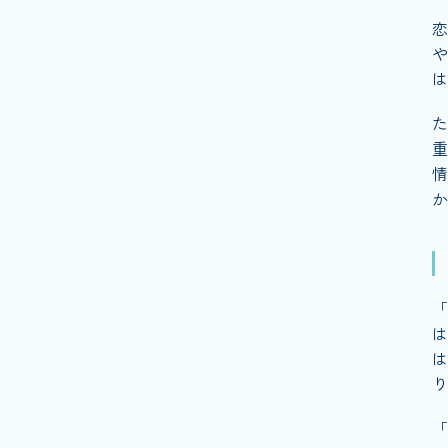
恋
や
は
た
重
情
か
「
は
は
り
「