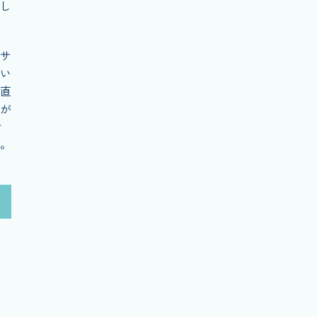
し
サ
い
直
が
き
。