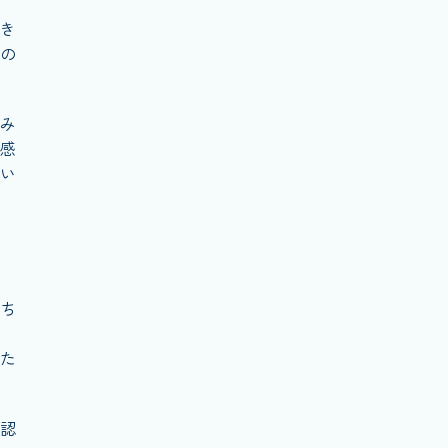
き
の
み
感
い
ち
た
認