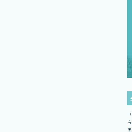
「
ら
ま