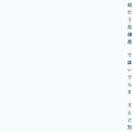
結
だ
う
気
嫌
悪
で
は
い
で
ら
き
そ
と
ど
別