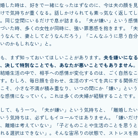
婚した時は、好きで一緒になったはずなのに、今は夫の顔を見
けで気持ちが重くなる。話しかけられても素っ気なく返してし
。同じ空間にいるだけで息が詰まる。「夫が嫌い」という感情
づいた時、多くの女性が同時に、強い罪悪感を抱きます。「夫
うなんて、妻としてどうなんだろう」「こんなふうに思う自分
いのかもしれない」と。
も、まず知っておいてほしいことがあります。
夫を嫌いになる
、決して特別なことでも、あなたが悪いことでもありません
。
結婚生活の中で、相手への感情が変化するのは、ごく自然なこ
す。むしろ、毎日顔を合わせ、生活のすべてを共にする関係だ
こそ、小さな不満が積み重なり、いつの間にか「嫌い」という
な感情になっていく。これは多くの夫婦が経験することです。
して、もう一つ。「夫が嫌い」という気持ちと、「離婚したい
いう気持ちは、必ずしもイコールではありません。「嫌いだけ
、離婚は考えていない」「子どものことや生活のことを思うと
れる選択はできない」。そんな宙吊りの状態で、ストレスを抱