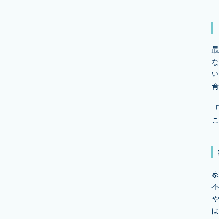
最
な
い
育
「
こ
家
不
や
は