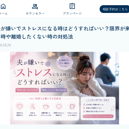
home
group_search
assignment
相談予約はこちら
ホーム
カウンセラー
プランページ
夫が嫌いでストレスになる時はどうすればいい？限界が
た時や離婚したくない時の対処法
6.05.24