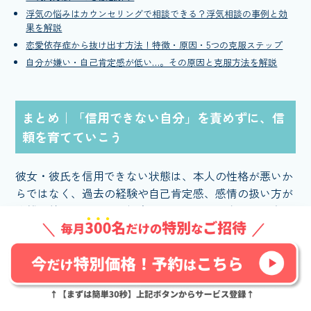
浮気の悩みはカウンセリングで相談できる？浮気相談の事例と効
果を解説
恋愛依存症から抜け出す方法！特徴・原因・5つの克服ステップ
自分が嫌い・自己肯定感が低い…。その原因と克服方法を解説
まとめ｜「信用できない自分」を責めずに、信
頼を育てていこう
彼女・彼氏を信用できない状態は、本人の性格が悪いか
らではなく、過去の経験や自己肯定感、感情の扱い方が
複雑に絡んで生まれる傾向です。「ダメな自分」と責め
るのではなく、「整える価値のある自分」として向き合
うのが、信頼関係を育てる第一歩になります。
最後に、この記事の要点を振り返ります。
信用できない心理の原因は「過去の経験・自己肯定感の低さ・見