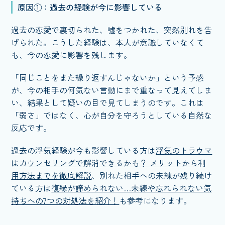
原因①：過去の経験が今に影響している
過去の恋愛で裏切られた、嘘をつかれた、突然別れを告
げられた。こうした経験は、本人が意識していなくて
も、今の恋愛に影響を残します。
「同じことをまた繰り返すんじゃないか」という予感
が、今の相手の何気ない言動にまで重なって見えてしま
い、結果として疑いの目で見てしまうのです。これは
「弱さ」ではなく、心が自分を守ろうとしている自然な
反応です。
過去の浮気経験が今も影響している方は
浮気のトラウマ
はカウンセリングで解消できるかも？ メリットから利
用方法までを徹底解説
、別れた相手への未練が残り続け
ている方は
復縁が諦められない…未練や忘れられない気
持ちへの7つの対処法を紹介！
も参考になります。