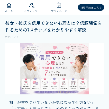
home
group_search
assignment
相談予約はこちら
ホーム
カウンセラー
プランページ
彼女・彼氏を信用できない心理とは？信頼関係を
作るための7ステップをわかりやすく解説
2026.05.16
「相手が嘘をついていないか気になって仕方ない」
「『大丈夫』と言われても、心のどこかで疑ってしま