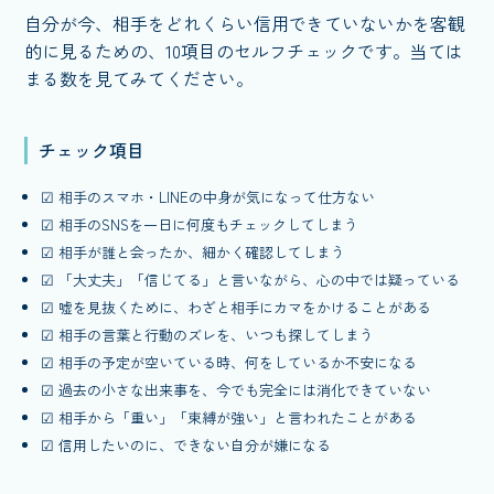
自分が今、相手をどれくらい信用できていないかを客観
的に見るための、10項目のセルフチェックです。当ては
まる数を見てみてください。
チェック項目
☑ 相手のスマホ・LINEの中身が気になって仕方ない
☑ 相手のSNSを一日に何度もチェックしてしまう
☑ 相手が誰と会ったか、細かく確認してしまう
☑ 「大丈夫」「信じてる」と言いながら、心の中では疑っている
☑ 嘘を見抜くために、わざと相手にカマをかけることがある
☑ 相手の言葉と行動のズレを、いつも探してしまう
☑ 相手の予定が空いている時、何をしているか不安になる
☑ 過去の小さな出来事を、今でも完全には消化できていない
☑ 相手から「重い」「束縛が強い」と言われたことがある
☑ 信用したいのに、できない自分が嫌になる