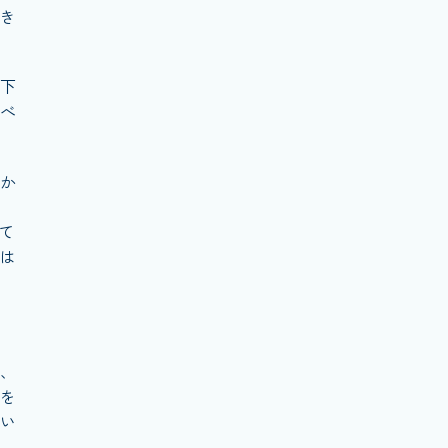
き
下
べ
か
て
は
、
を
い