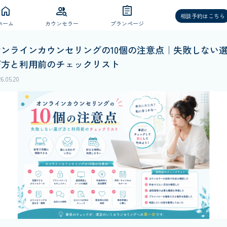
home
group_search
assignment
相談予約はこちら
ホーム
カウンセラー
プランページ
オンラインカウンセリングの10個の注意点｜失敗しない
び方と利用前のチェックリスト
26.05.20