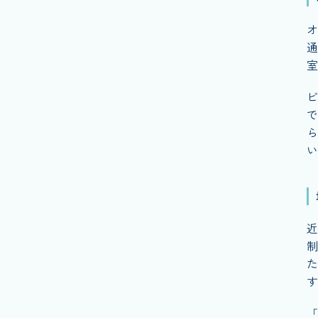
オ
通
室
ビ
で
ら
い
近
制
た
す
「