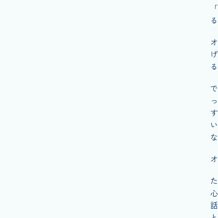
「
る
オ
げ
る
で
っ
す
い
な
オ
た
心
話
と