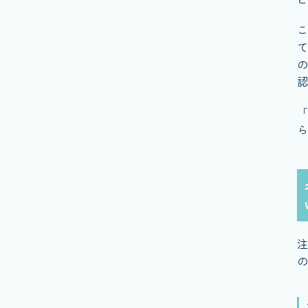
こ
て
の
認
「
ら
注
の