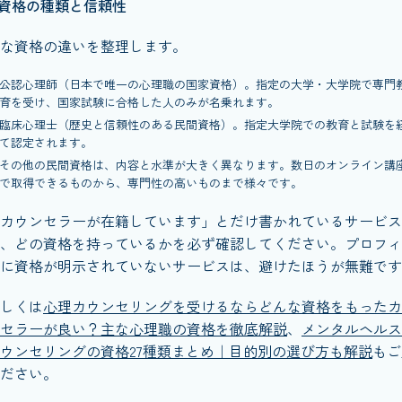
資格の種類と信頼性
な資格の違いを整理します。
公認心理師（日本で唯一の心理職の国家資格）。指定の大学・大学院で専門
育を受け、国家試験に合格した人のみが名乗れます。
臨床心理士（歴史と信頼性のある民間資格）。指定大学院での教育と試験を
て認定されます。
その他の民間資格は、内容と水準が大きく異なります。数日のオンライン講
で取得できるものから、専門性の高いものまで様々です。
カウンセラーが在籍しています」とだけ書かれているサービス
、どの資格を持っているかを必ず確認してください。プロフィ
に資格が明示されていないサービスは、避けたほうが無難です
しくは
心理カウンセリングを受けるならどんな資格をもったカ
セラーが良い？主な心理職の資格を徹底解説
、
メンタルヘルス
ウンセリングの資格27種類まとめ｜目的別の選び方も解説
もご
ださい。