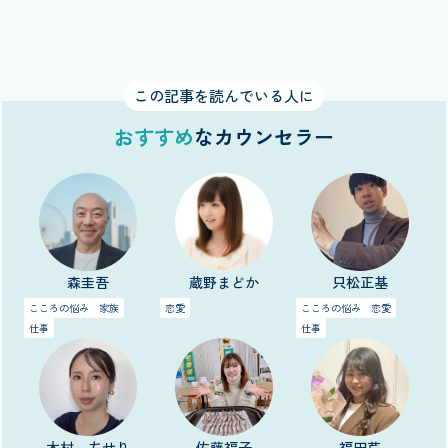
この記事を読んでいる人に
おすすめ
なカウンセラー
森圭吾
蔵野まどか
只松正基
こころの悩み
家族
恋愛
こころの悩み
恋愛
仕事
仕事
木村 ちせり
佐藤福子
福田芹