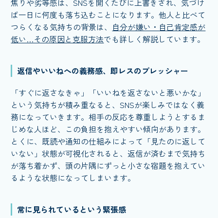
焦りや劣等感は、SNSを開くたびに上書きされ、気づけ
ば一日に何度も落ち込むことになります。他人と比べて
つらくなる気持ちの背景は、
自分が嫌い・自己肯定感が
低い…その原因と克服方法
でも詳しく解説しています。
返信やいいねへの義務感、即レスのプレッシャー
「すぐに返さなきゃ」「いいねを返さないと悪いかな」
という気持ちが積み重なると、SNSが楽しみではなく義
務になっていきます。相手の反応を尊重しようとするま
じめな人ほど、この負担を抱えやすい傾向があります。
とくに、既読や通知の仕組みによって「見たのに返して
いない」状態が可視化されると、返信が済むまで気持ち
が落ち着かず、頭の片隅にずっと小さな宿題を抱えてい
るような状態になってしまいます。
常に見られているという緊張感