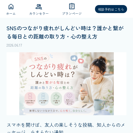
home
group_search
assignment
相談予約はこちら
ホーム
カウンセラー
プランページ
SNSのつながり疲れがしんどい時は？誰かと繋が
る毎日との距離の取り方・心の整え方
2026.06.17
スマホを開けば、友人の楽しそうな投稿、知人からのメ
ッセージ、止まらない通知。