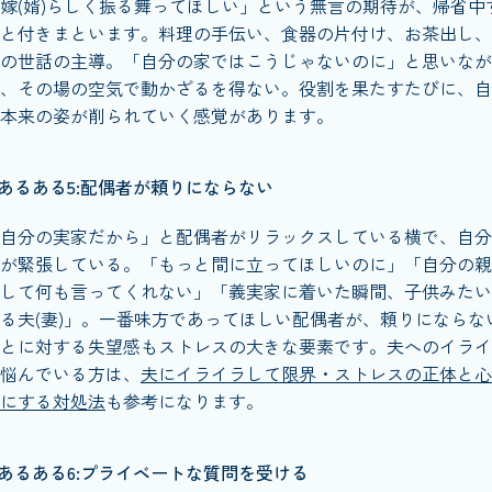
嫁(婿)らしく振る舞ってほしい」という無言の期待が、帰省中
と付きまといます。料理の手伝い、食器の片付け、お茶出し、
の世話の主導。「自分の家ではこうじゃないのに」と思いなが
、その場の空気で動かざるを得ない。役割を果たすたびに、自
本来の姿が削られていく感覚があります。
あるある5:配偶者が頼りにならない
自分の実家だから」と配偶者がリラックスしている横で、自分
が緊張している。「もっと間に立ってほしいのに」「自分の親
して何も言ってくれない」「義実家に着いた瞬間、子供みたい
る夫(妻)」。一番味方であってほしい配偶者が、頼りにならな
とに対する失望感もストレスの大きな要素です。夫へのイライ
悩んでいる方は、
夫にイライラして限界・ストレスの正体と心
にする対処法
も参考になります。
あるある6:プライベートな質問を受ける