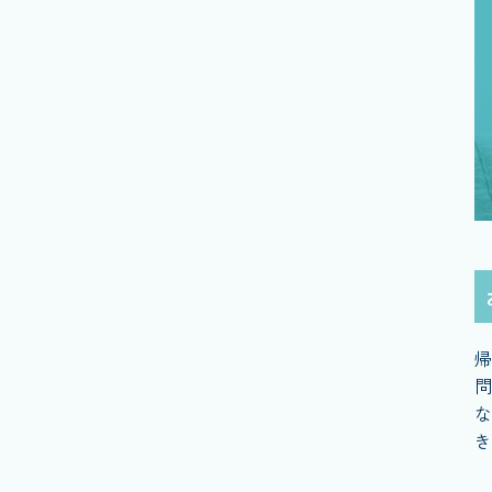
帰
問
な
き