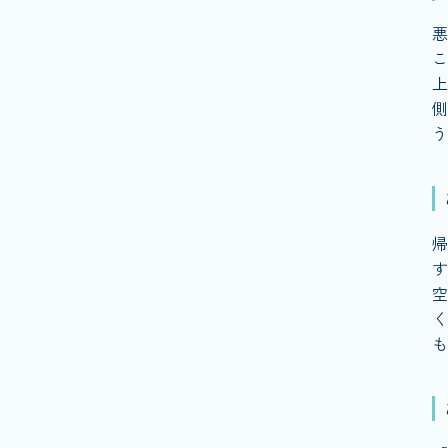
悪
こ
上
側
う
帰
す
空
く
も