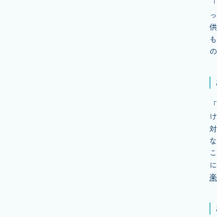
「
っ
供
も
の
「
け
対
な
こ
に
楽