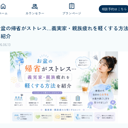
home
group_search
assignment
相談予約はこちら
ホーム
カウンセラー
プランページ
お盆の帰省がストレス…義実家・親族疲れを軽くする方
を紹介
6.06.13