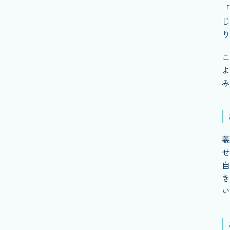
「
じ
り
こ
よ
み
義
せ
自
き
い