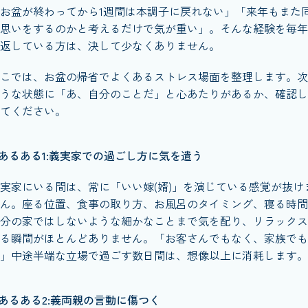
お盆が終わってから1週間は本調子に戻れない」「来年もまた
思いをするのかと考えるだけで気が重い」。そんな経験を毎年
返している方は、決して少なくありません。
こでは、お盆の帰省でよくあるストレス場面を整理します。次
うな状態に「あ、自分のことだ」と心あたりがあるか、確認し
てください。
あるある1:義実家での過ごし方に気を遣う
実家にいる間は、常に「いい嫁(婿)」を演じている感覚が抜け
ん。座る位置、食事の取り方、お風呂のタイミング、寝る時間
分の家ではしないような細かなことまで気を配り、リラックス
る瞬間がほとんどありません。「お客さんでもなく、家族でも
」中途半端な立場で過ごす数日間は、想像以上に消耗します。
あるある2:義両親の言動に傷つく