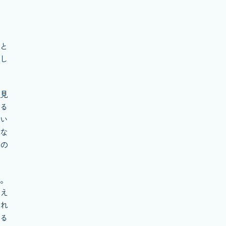
と
し
見
る
い
な
の
。
え
れ
る