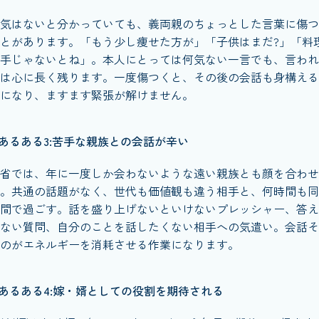
気はないと分かっていても、義両親のちょっとした言葉に傷つ
とがあります。「もう少し痩せた方が」「子供はまだ?」「料
手じゃないとね」。本人にとっては何気ない一言でも、言われ
は心に長く残ります。一度傷つくと、その後の会話も身構える
になり、ますます緊張が解けません。
あるある3:苦手な親族との会話が辛い
省では、年に一度しか会わないような遠い親族とも顔を合わせ
。共通の話題がなく、世代も価値観も違う相手と、何時間も同
間で過ごす。話を盛り上げないといけないプレッシャー、答え
ない質問、自分のことを話したくない相手への気遣い。会話そ
のがエネルギーを消耗させる作業になります。
あるある4:嫁・婿としての役割を期待される