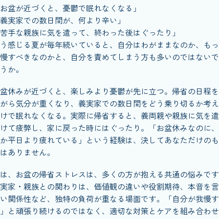
お盆が近づくと、憂鬱で眠れなくなる」
義実家での数日間が、何より辛い」
苦手な親族に気を遣って、終わった後はぐったり」
う感じる夏が毎年続いていると、自分はわがままなのか、もっ
慢すべきなのかと、自分を責めてしまう方も多いのではないで
うか。
盆休みが近づくと、楽しみより憂鬱が先に立つ。帰省の日程を
がら気分が重くなり、義実家での数日間をどう乗り切るか考え
けで眠れなくなる。実際に帰省すると、義両親や親族に気を遣
けて疲弊し、家に戻った時にはぐったり。「お盆休みなのに、
か平日より疲れている」という経験は、決してあなただけのも
はありません。
は、お盆の帰省ストレスは、多くの方が抱える共通の悩みです
実家・親族との関わりは、価値観の違いや役割期待、本音を言
い関係性など、独特の負荷が重なる場面です。「自分が我慢す
」と頑張り続けるのではなく、適切な対策とケアを組み合わせ