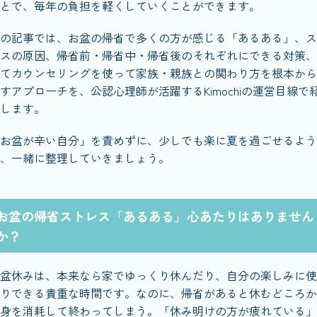
とで、毎年の負担を軽くしていくことができます。
の記事では、お盆の帰省で多くの方が感じる「あるある」、ス
スの原因、帰省前・帰省中・帰省後のそれぞれにできる対策、
てカウンセリングを使って家族・親族との関わり方を根本から
すアプローチを、公認心理師が活躍するKimochiの運営目線で
します。
お盆が辛い自分」を責めずに、少しでも楽に夏を過ごせるよう
、一緒に整理していきましょう。
お盆の帰省ストレス「あるある」心あたりはありません
か？
盆休みは、本来なら家でゆっくり休んだり、自分の楽しみに使
りできる貴重な時間です。なのに、帰省があると休むどころか
身を消耗して終わってしまう。「休み明けの方が疲れている」