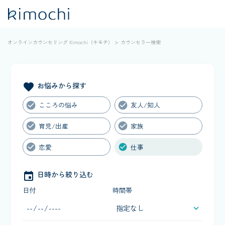
オンラインカウンセリング Kimochi（キモチ）
カウンセラー検索
お悩みから探す
favorite
こころの悩み
友人/知人
育児/出産
家族
恋愛
仕事
日時から絞り込む
event
日付
時間帯