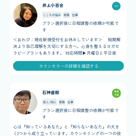
井上小百合
こころの悩み
家族
仕事
プラン選択後に日程調整の依頼が可能で
す
＜おわび：現在新規受付をお休みしています＞ 短期解
決より自己理解を大切にする方へ。心身を整えるヨガセ
ラピープランもあります。 対応時間▶︎月曜日と平日夜
カウンセラーの詳細を確認する
石神直樹
調整
可能
友人/知人
家族
仕事
プラン選択後に日程調整の依頼が可能で
す
心は『知っているあなた』と『知らないあなた』の大き
く2つから成り立っています。カウンセリングの一つの役