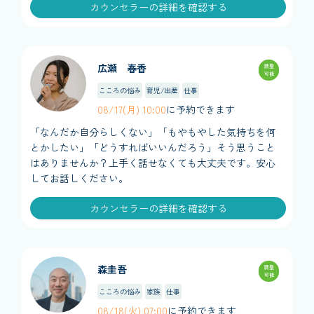
カウンセラーの詳細を確認する
広瀬 春香
調整
可能
こころの悩み
育児/出産
仕事
08/17(月) 10:00
に予約できます
「なんだか自分らしくない」「もやもやした気持ちを何
とかしたい」「どうすればいいんだろう」そう思うこと
はありませんか？上手く話せなくても大丈夫です。安心
してお話しください。
カウンセラーの詳細を確認する
森圭吾
調整
可能
こころの悩み
家族
仕事
08/18(火) 07:00
に予約できます