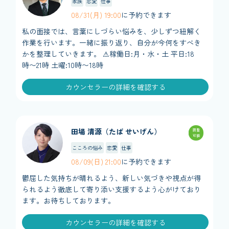
家族
恋愛
仕事
08/31(月) 19:00
に予約できます
私の面接では、言葉にしづらい悩みを、少しずつ紐解く
作業を行います。一緒に振り返り、自分が今何をすべき
かを整理していきます。 ⚠︎稼働日:月・水・土 平日:18
時〜21時 土曜:10時〜18時
カウンセラーの詳細を確認する
田場 清源（たば せいげん）
調整
可能
こころの悩み
恋愛
仕事
08/09(日) 21:00
に予約できます
鬱屈した気持ちが晴れるよう、新しい気づきや視点が得
られるよう徹底して寄り添い支援するよう心がけており
ます。お待ちしております。
カウンセラーの詳細を確認する