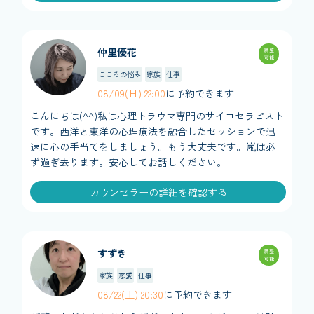
仲里優花
調整
可能
こころの悩み
家族
仕事
08/09(日) 22:00
に予約できます
こんにちは(^^)私は心理トラウマ専門のサイコセラピスト
です。西洋と東洋の心理療法を融合したセッションで迅
速に心の手当てをしましょう。もう大丈夫です。嵐は必
ず過ぎ去ります。安心してお話しください。
カウンセラーの詳細を確認する
すずき
調整
可能
家族
恋愛
仕事
08/22(土) 20:30
に予約できます