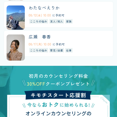
わたなべえりか
08/12(水) 10:00
に予約可
こころの悩み
友人/知人
家族
広瀬 春香
08/17(月) 10:00
に予約可
こころの悩み
育児/出産
仕事
初月のカウンセリング料金
30%OFF
クーポンプレゼント