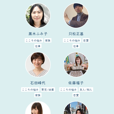
黑木ふみ子
只松正基
こころの悩み
家族
こころの悩み
恋愛
仕事
仕事
石田峰代
佐藤福子
こころの悩み
育児/出産
こころの悩み
友人/知人
家族
恋愛