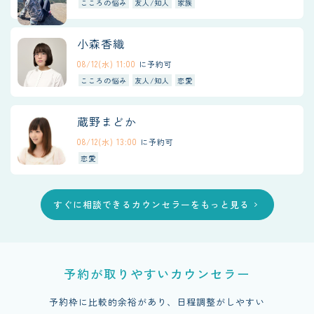
こころの悩み
友人/知人
家族
小森香織
08/12(水) 11:00
に予約可
こころの悩み
友人/知人
恋愛
蔵野まどか
08/12(水) 13:00
に予約可
恋愛
すぐに相談できるカウンセラーをもっと見る
chevron_right
予約が取りやすいカウンセラー
予約枠に比較的余裕があり、日程調整がしやすい