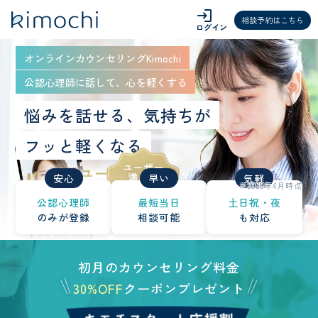
login
相談予約はこちら
ログイン
オンラインカウンセリングKimochi
公認心理師に話して、心を軽くする
悩みを話せる、気持ちが
フッと軽くなる
安心
早い
気軽
※2026年4月時点
公認心理師
最短当日
土日祝・夜
のみが登録
相談可能
も対応
初月のカウンセリング料金
30%OFF
クーポンプレゼント