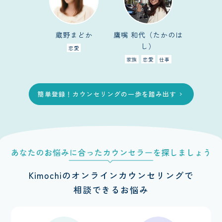
蔵野まどか
鷹嘴 和代（たかのは
し）
恋愛
家族
恋愛
仕事
簡単登録！カウンセリングの一歩を踏み出す
chevron_right
Kimochiのオンラインカウンセリングで
相談できるお悩み