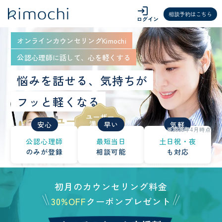
login
相談予約はこちら
ログイン
オンラインカウンセリングKimochi
公認心理師に話して、心を軽くする
悩みを話せる、気持ちが
フッと軽くなる
安心
早い
気軽
※2026年4月時点
公認心理師
最短当日
土日祝・夜
のみが登録
相談可能
も対応
初月のカウンセリング料金
30%OFF
クーポンプレゼント