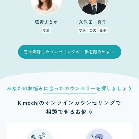
蔵野まどか
久保田 真作
恋愛
家族
恋愛
仕事
簡単登録！カウンセリングの一歩を踏み出す
chevron_right
Kimochiのオンラインカウンセリングで
相談できるお悩み