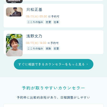
只松正基
08/11(火) 09:00
に予約可
こころの悩み
恋愛
仕事
浅野文乃
08/11(火) 14:00
に予約可
こころの悩み
家族
恋愛
すぐに相談できるカウンセラーをもっと見る
chevron_right
予約が取りやすいカウンセラー
予約枠に比較的余裕があり、日程調整がしやすい