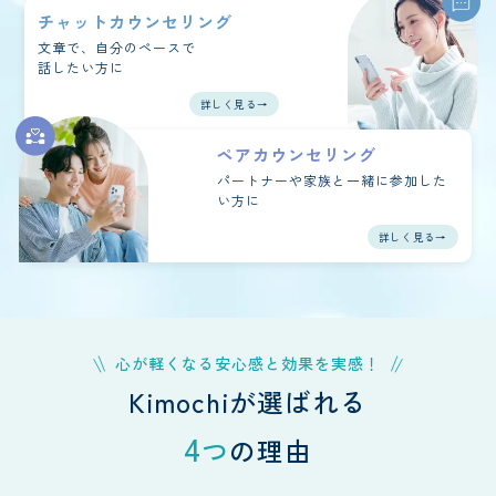
チャットカウンセリング
文章で、自分のペースで
話したい方に
詳しく見る→
ペアカウンセリング
パートナーや家族と一緒に
参加した
い方に
詳しく見る→
心が軽くなる安心感と効果を実感！
Kimochiが選ばれる
4
つ
の理由