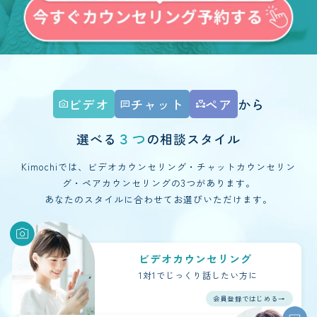
ビデオ
チャット
ペア
から
photo_camera
chat
partner_heart
３つ
選べる
の相談スタイル
Kimochiでは、ビデオカウンセリング・チャットカウンセリン
グ・ペアカウンセリングの3つがあります。
あなたのスタイルに合わせてお選びいただけます。
ビデオカウンセリング
1対1で
じっくり話したい方に
会員登録ではじめる→