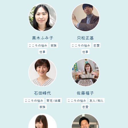
黑木ふみ子
只松正基
こころの悩み
家族
こころの悩み
恋愛
仕事
仕事
石田峰代
佐藤福子
こころの悩み
育児/出産
こころの悩み
友人/知人
家族
恋愛