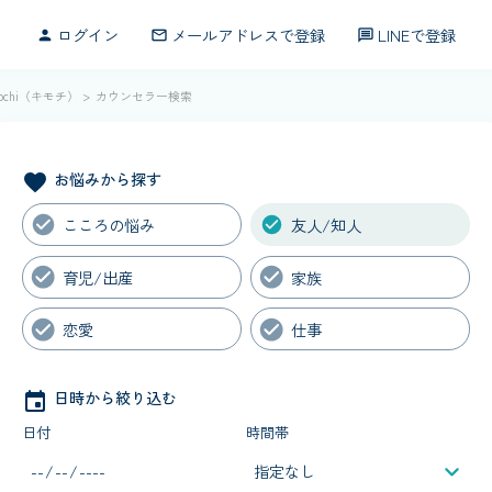
ログイン
メールアドレスで登録
LINEで登録
person
mail_outline
message
chi（キモチ）
カウンセラー検索
お悩みから探す
favorite
こころの悩み
友人/知人
育児/出産
家族
恋愛
仕事
日時から絞り込む
event
日付
時間帯