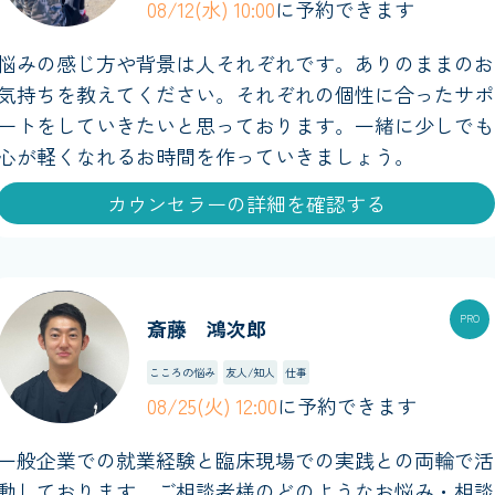
08/12(水) 10:00
に予約できます
悩みの感じ方や背景は人それぞれです。ありのままのお
気持ちを教えてください。それぞれの個性に合ったサポ
ートをしていきたいと思っております。一緒に少しでも
心が軽くなれるお時間を作っていきましょう。
カウンセラーの詳細を確認する
斎藤 鴻次郎
こころの悩み
友人/知人
仕事
08/25(火) 12:00
に予約できます
一般企業での就業経験と臨床現場での実践との両輪で活
動しております。ご相談者様のどのようなお悩み・相談