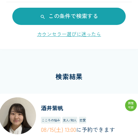
この条件で検索する
カウンセラー選びに迷ったら
検索結果
調整
酒井紫帆
可能
こころの悩み
友人/知人
恋愛
08/15(土) 13:00
に予約できます