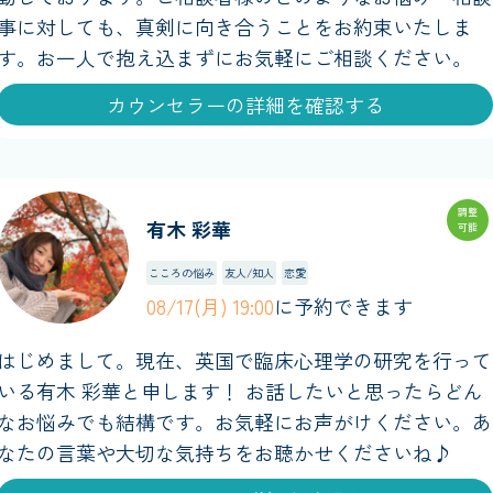
事に対しても、真剣に向き合うことをお約束いたしま
す。お一人で抱え込まずにお気軽にご相談ください。
カウンセラーの詳細を確認する
調整
有木 彩華
可能
こころの悩み
友人/知人
恋愛
08/17(月) 19:00
に予約できます
はじめまして。現在、英国で臨床心理学の研究を行って
いる有木 彩華と申します！ お話したいと思ったらどん
なお悩みでも結構です。お気軽にお声がけください。あ
なたの言葉や大切な気持ちをお聴かせくださいね♪