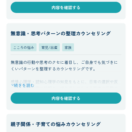
内容を確認する
現在感じている生きづらさや負担感を和らげるために、無
理のない形で継続できるサポート方法を一緒に考えていき
ます。
無意識・思考パターンの整理カウンセリング
こころの悩み
育児/出産
家族
無意識の行動や思考のクセに着目し、ご自身でも気づきに
くいパターンを整理するカウンセリングです。
感情心理学・認知心理学の知見をもとに、日常の選択や反
続きを読む
応の背景を丁寧に紐解き、繰り返してしまう思考や行動の
傾向を明確にしながら、より負担の少ない考え方や行動の
内容を確認する
選択肢を一緒に検討します。
親子関係・子育ての悩みカウンセリング