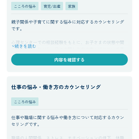
こころの悩み
育児/出産
家族
親子関係や子育てに関する悩みに対応するカウンセリング
です。
心理センターでの相談経験をもとに、お子さまの状態や関
続きを読む
係性を整理しながら、日々の関わり方や声かけについて具
体的にご提案いたします。保護者の方のお気持ちにも寄り
内容を確認する
添いながら、無理のない形での関係づくりをサポートしま
す。
仕事の悩み・働き方のカウンセリング
こころの悩み
仕事や職場に関する悩みや働き方について対応するカウン
セリングです。
職場の人間関係、ストレス、モチベーションの低下、休職