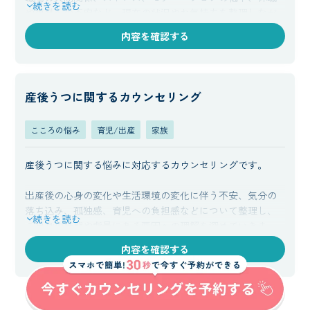
続きを読む
や復職への不安など、現在の状況やお気持ちを整理しなが
ら、負担の要因や思考の傾向を明確にしていきます。その
内容を確認する
うえで、ご自身に合った働き方や対処方法を具体的に検討
し、無理のない形で前に進めるようサポートします。
産後うつに関するカウンセリング
こころの悩み
育児/出産
家族
産後うつに関する悩みに対応するカウンセリングです。
出産後の心身の変化や生活環境の変化に伴う不安、気分の
落ち込み、孤独感、育児への負担感などについて整理し、
続きを読む
ご自身の状態や背景にある要因への理解を深めていきま
す。
内容を確認する
現在感じているつらさや余裕のなさを軽減するために、無
理のない範囲で取り組めるセルフケアや周囲との関わり
方、サポートの受け方について具体的に検討していきま