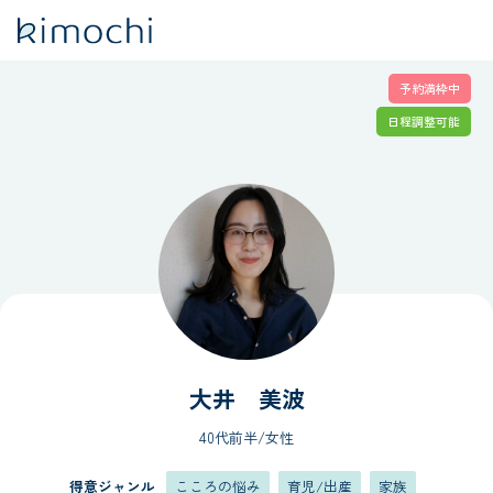
予約満枠中
オンラインカウンセリング Kimochi（キモチ）
大井 美波
日程調整可能
大井 美波
40代前半/女性
得意ジャンル
こころの悩み
育児/出産
家族