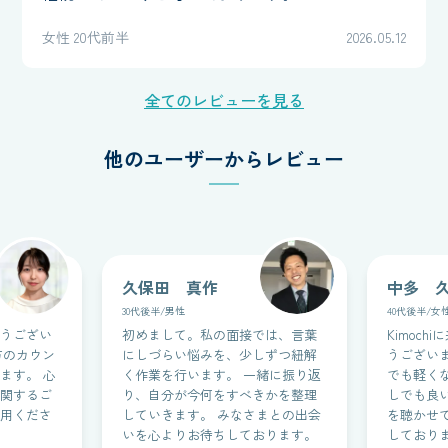
女性 20代前半
2026.05.12
全てのレビューを見る
他のユーザーからレビュー
久保田 真作
中多 
30代後半/男性
40代後半/女
うござい
初めまして。私の面接では、言葉
Kimoc
方のカウン
にしづらい悩みを、少しずつ紐解
うござい
ます。 心
く作業を行います。 一緒に振り返
でも軽く
関するご
り、自分が今何をすべきかを整理
しでも良
用くださ
していきます。 みなさまとの出会
を聴かせ
いを心よりお待ちしております。
しており