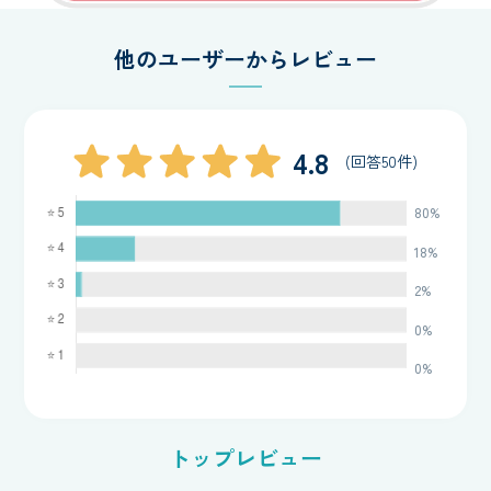
す。
他のユーザーからレビュー
継続的に安心して話せる場を確保しながら、ご自身のペー
スで回復に向かうための支援を行います。
4.8
(回答50件)
80%
18%
2%
0%
0%
トップレビュー