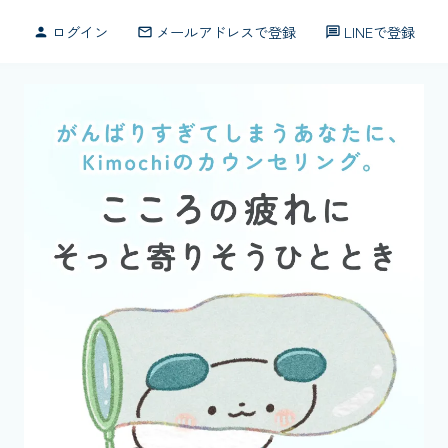
ログイン
メールアドレスで登録
LINEで登録
person
mail_outline
message