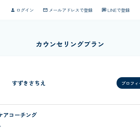
ログイン
メールアドレスで登録
LINEで登録
person
mail_outline
message
カウンセリングプラン
すずきさちえ
プロフィ
ケアコーチング
み