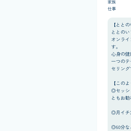
家族
仕事
【ととの
ととのい
オンライ
す。
心身の健
一つのテ
セリング
【このよ
◎セッシ
ともお勧
◎月イチ
◎60分