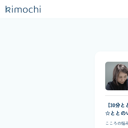
【30分
☆ととの
こころの悩