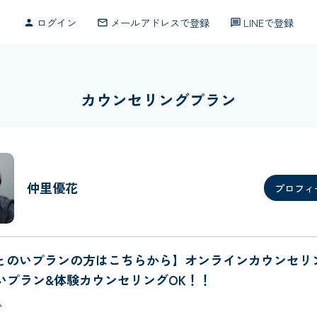
ログイン
メールアドレスで登録
LINEで登録
person
mail_outline
message
カウンセリングプラン
仲里優花
プロフィ
ととのいプランの方はこちらから】オンラインカウンセリン
いプラン&体験カウンセリングOK！！
み