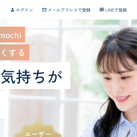
ログイン
メールアドレスで登録
LINEで登録
person
mail_outline
message
ochi
くする
、気持ちが
る