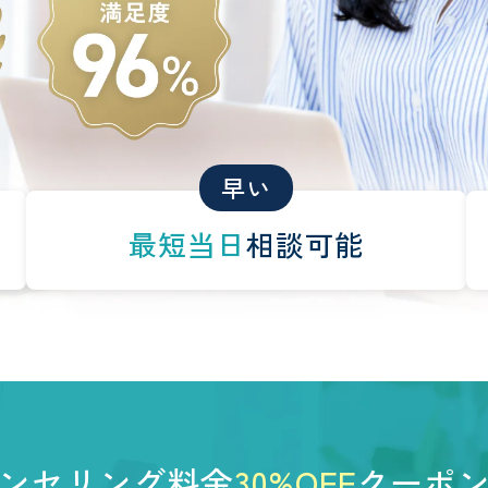
早い
最短当日
相談可能
ンセリング料金
30%OFF
クーポ