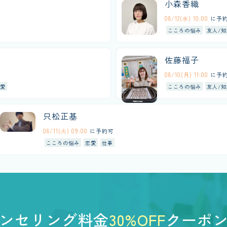
小森香織
08/12(水) 10:00
に予
こころの悩み
友人/知
佐藤福子
08/10(月) 11:00
に予
愛
こころの悩み
友人/知
只松正基
08/11(火) 09:00
に予約可
こころの悩み
恋愛
仕事
ンセリング料金
30%OFF
クーポ