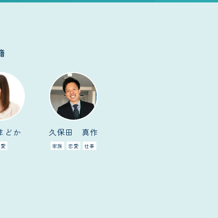
籍
まどか
久保田 真作
恋愛
家族
恋愛
仕事