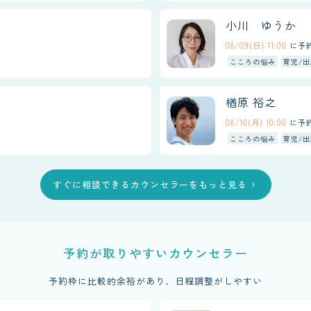
小川 ゆうか
08/09(日) 11:00
に予
こころの悩み
育児/出
楢原 裕之
08/10(月) 10:00
に予
こころの悩み
育児/出
すぐに相談できるカウンセラーをもっと見る
chevron_right
予約が取りやすいカウンセラー
予約枠に比較的余裕があり、日程調整がしやすい