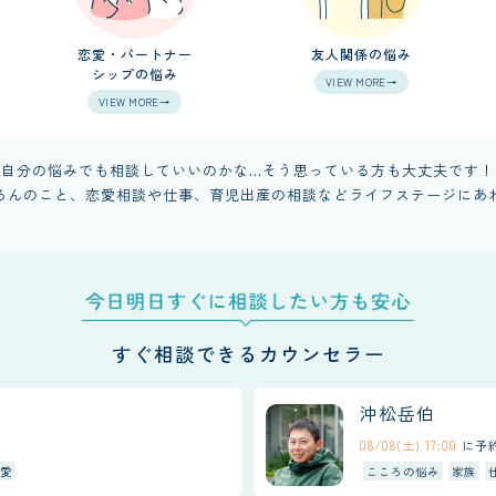
恋愛・パートナー
友人関係の悩み
シップの悩み
VIEW MORE→
VIEW MORE→
自分の悩みでも相談していいのかな...
そう思っている方も大丈夫です！
ろんのこと、
恋愛相談や仕事、育児出産の相談など
ライフステージにあ
すぐ相談できるカウンセラー
沖松岳伯
08/08(土) 17:00
に予
愛
こころの悩み
家族