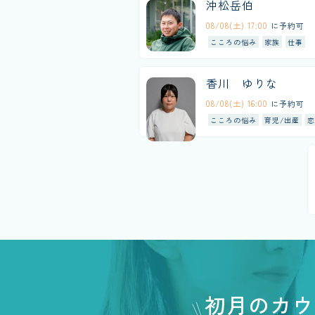
沖松岳伯
08/08(土) 17:00
に予約可
こころの悩み
家族
仕事
香川 ゆりな
08/08(土) 16:00
に予約可
こころの悩み
育児/出産
恋
初月のカウ