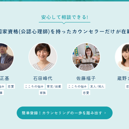
国家資格(公認心理師)を
持ったカウンセラーだけが在
正基
石田峰代
佐藤福子
蔵野
悩み
恋愛
こころの悩み
育児/出産
こころの悩み
友人/知人
事
家族
恋愛
簡単登録！カウンセリングの一歩を踏み出す
chevron_right