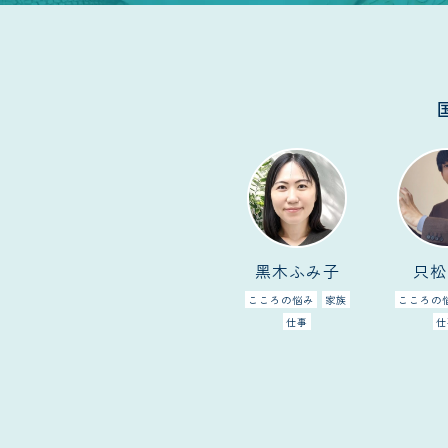
黑木ふみ子
只松
こころの悩み
家族
こころの
仕事
仕