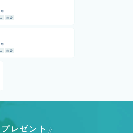
約可
人
恋愛
約可
人
恋愛
ンプレゼント