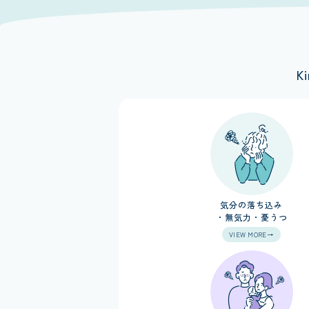
K
気分の落ち込み
・無気力・憂うつ
VIEW MORE→