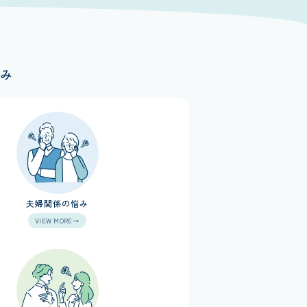
み
夫婦関係の悩み
VIEW MORE→