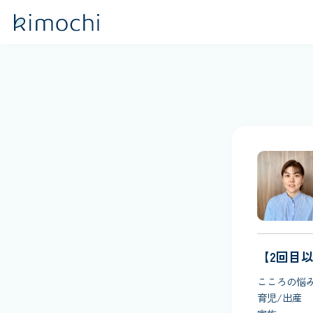
【2回目
こころの悩
育児/出産