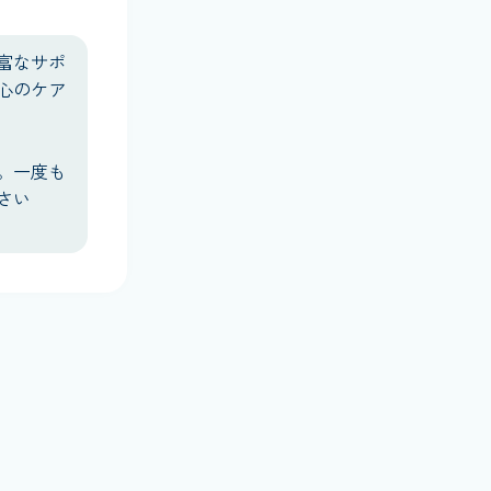
富なサポ
心のケア
。一度も
さい