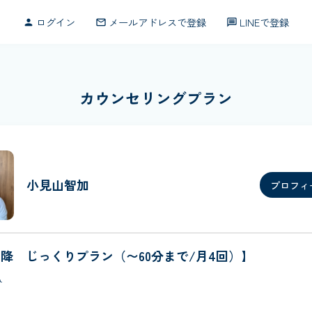
ログイン
メールアドレスで登録
LINEで登録
person
mail_outline
message
カウンセリングプラン
小見山智加
プロフィ
以降 じっくりプラン（〜60分まで/月4回）】
み