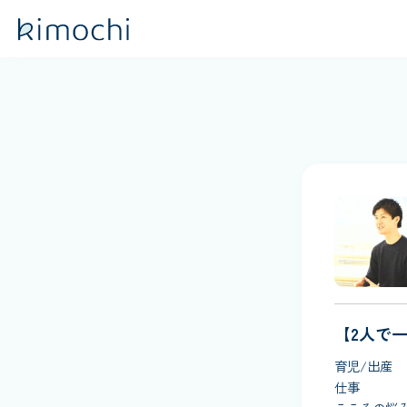
【2人で
育児/出産
仕事