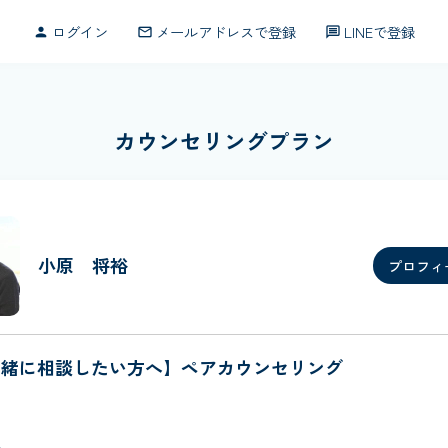
ログイン
メールアドレスで登録
LINEで登録
person
mail_outline
message
カウンセリングプラン
小原 将裕
プロフィ
一緒に相談したい方へ】ペアカウンセリング