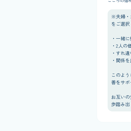
こころの悩
※夫婦・
をご選択
・一緒に
・2人の
・すれ違
・関係を
このよう
善をサポ
お互いの
歩踏み出