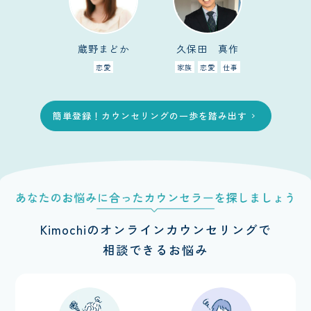
蔵野まどか
久保田 真作
恋愛
家族
恋愛
仕事
簡単登録！カウンセリングの一歩を踏み出す
chevron_right
Kimochiのオンラインカウンセリングで
相談できるお悩み