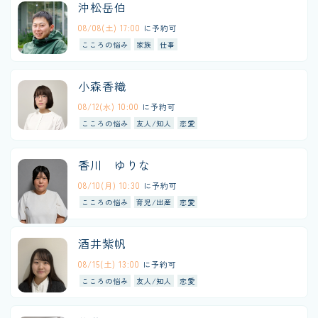
沖松岳伯
08/08(土) 17:00
に予約可
こころの悩み
家族
仕事
小森香織
08/12(水) 10:00
に予約可
こころの悩み
友人/知人
恋愛
香川 ゆりな
08/10(月) 10:30
に予約可
こころの悩み
育児/出産
恋愛
酒井紫帆
08/15(土) 13:00
に予約可
こころの悩み
友人/知人
恋愛