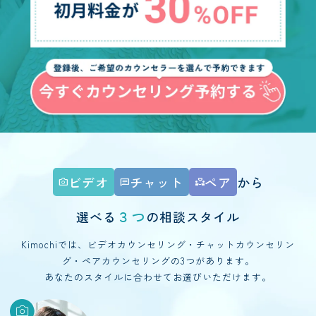
ビデオ
チャット
ペア
から
photo_camera
chat
partner_heart
３つ
選べる
の相談スタイル
Kimochiでは、ビデオカウンセリング・チャットカウンセリン
グ・ペアカウンセリングの3つがあります。
あなたのスタイルに合わせてお選びいただけます。