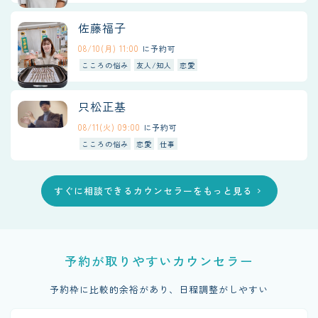
佐藤福子
08/10(月) 11:00
に予約可
こころの悩み
友人/知人
恋愛
只松正基
08/11(火) 09:00
に予約可
こころの悩み
恋愛
仕事
すぐに相談できるカウンセラーをもっと見る
chevron_right
予約が取りやすいカウンセラー
予約枠に比較的余裕があり、日程調整がしやすい