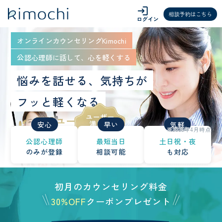
login
相談予約はこちら
ログイン
オンラインカウンセリングKimochi
公認心理師に話して、心を軽くする
悩みを話せる、気持ちが
フッと軽くなる
安心
早い
気軽
※2026年4月時点
公認心理師
最短当日
土日祝・夜
のみが登録
相談可能
も対応
初月のカウンセリング料金
30%OFF
クーポンプレゼント