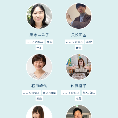
黑木ふみ子
只松正基
こころの悩み
家族
こころの悩み
恋愛
仕事
仕事
石田峰代
佐藤福子
こころの悩み
育児/出産
こころの悩み
友人/知人
家族
恋愛