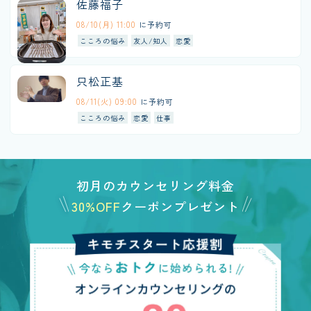
佐藤福子
08/10(月) 11:00
に予約可
こころの悩み
友人/知人
恋愛
只松正基
08/11(火) 09:00
に予約可
こころの悩み
恋愛
仕事
初月のカウンセリング料金
30%OFF
クーポンプレゼント